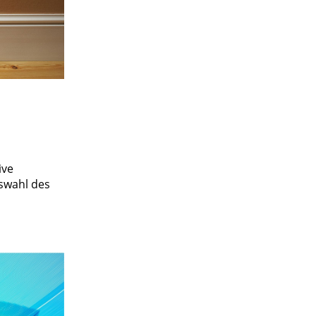
ive
swahl des