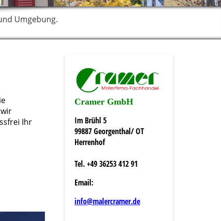
rz und Umgebung.
ie
Cramer GmbH
 wir
Im Brühl 5
sfrei Ihr
99887 Georgenthal/ OT
Herrenhof
Tel. +49 36253 412 91
Email:
info@malercramer.de