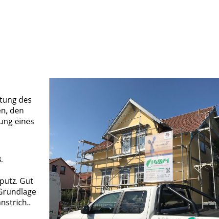
itung des
en, den
ung eines
.
utz. Gut
 Grundlage
nstrich.
.