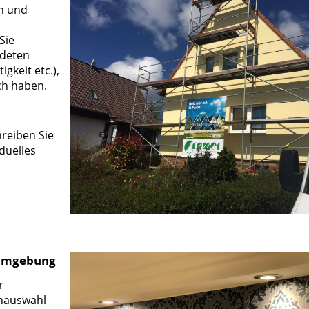
en und
Sie
ndeten
igkeit etc.),
ch haben.
reiben Sie
iduelles
 Umgebung
r
enauswahl