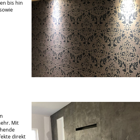
en bis hin
 sowie
en
ehr. Mit
chende
ekte direkt