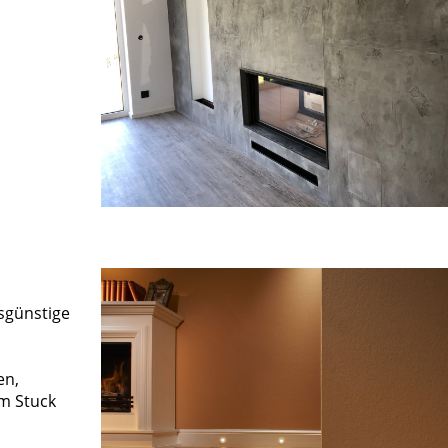
sgünstige
en,
em Stuck