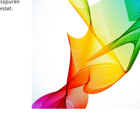
hsspuren
istet.